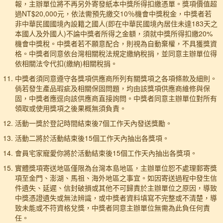
報，主辦單位將不再另外寄發紙本中獎所得扣繳憑單。獎項價值超
過NT$20,000元，依法需預先繳交10％機會中獎稅金，中獎者若
非中華民國國境內設籍之國人(即在中華民國境內居住未達183天之
本國人及外國人)不論中獎者所得之金額，須就中獎所得扣繳20%
機會中獎稅。中獎者若不願意配合，則視為自動棄權，不具獲獎資
格。中獎者同意依台灣相關稅法規定繳納稅捐，並同意主辦單位得
依相關法令代扣(繳納)相關稅捐。
中獎者須同意遵守各獎項供應商所列有關獎項之各項條款及細則。
倘若發生產品瑕疵及相關保固問題，均由該獎項供應商維修與保
固，中獎者應逕向該供應商直接詢問。中獎者同意主辦單位對所有
領取或使用獎項之後果概無須負責。
活動一獎於登記時間結束後7個工作天內發送獎勵。
活動二將於活動結束後15個工作天內抽出各獎項。
會員宅家寵愛你將於活動結束後15個工作天內抽出各獎項。
實體獎項寄送地區僅限為台灣本島地區，主辦單位恕不處理郵寄獎
項至金門、澎湖、馬祖、海外地區之事宜。如因寄送過程中發生信
件遺失、延遲、信封破損或其他不可歸責於主辦單位之原因，導致
中獎憑證遺失或無法辨識，或中獎者資料填寫不完整或不清楚，導
致未能或不符資格兌獎，中獎者同意主辦單位無需為此負任何責
任。