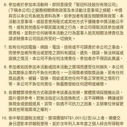
參加者於參加本活動時，即同意接受「智冠科技股份有限公司」
(下稱本公司)之服務相關條款政策及本活動注意事項之規範，中獎
與否以本公司系統及資料為準，如參加者有違反相關條款政策、本
活動注意事項、或惡意使用程式或其他方式干擾機會中獎活動公平
性，或有其他違反中華民國法規之行為，本公司得取消其參加或得
獎資格，並對於任何破壞本活動之行為當事人追究相關法律責任及
請求賠償本公司因此所受的一切損失。
如有任何因電腦、網路、電話、技術或不可歸責於本公司之事由，
而使參加者所寄出或登陸之資料有遲延、遺失、錯誤、無法辨識或
毀損之情況，本公司不負任何法律責任，參加者亦不得因此異議。
參加者如因參加本活動或因本活動之獎項而遭受任何損失，本公司
及其關係企業均不負任何責任。一旦得獎者領取獎品後，若有任何
獎品遺失、被竊、毀損、瑕疵或其他任何不能正常使用之情形行
等，本公司不負任何責任，無義務發給任何證明或補償。
各實體獎項使用方式敬請參考該產品官網。實體獎項採隨機出貨，
圖片僅供參考，恕無法指定以及退換款式，且不得轉換、轉讓或折
換現金或遊戲道具、貨幣，如遇不可抗力之因素，主辦單位保留更
換其他等值獎項之權利。
依中華民國稅法規定，獎項價值NT$1,001元(含)以上者，需繳交
身分證影本供報稅使用，並於次年列入本年度之個人綜合所得稅申