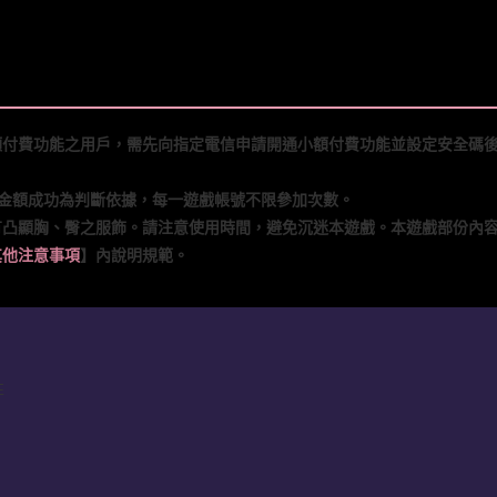
額付費功能之用戶，需先向指定電信申請開通小額付費功能並設定安全碼
儲值金額成功為判斷依據，每一遊戲帳號不限參加次數。
有凸顯胸、臀之服飾。請注意使用時間，避免沉迷本遊戲。本遊戲部份內
其他注意事項
】內說明規範。
性