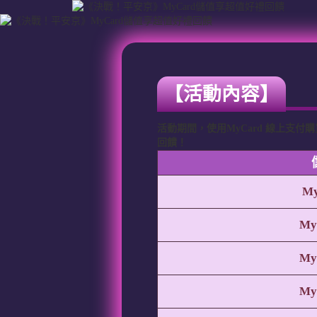
【活動內容】
活動期間，使用MyCard 線上支
回饋！
My
My
My
My