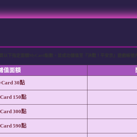
付購買以下指定面額MyCard點數，並成功儲值至『決戰！平安京』遊戲帳
儲值面額
Card 30點
Card 150點
Card 300點
Card 590點