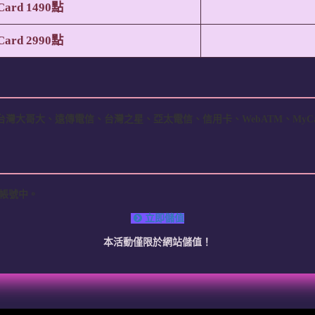
ard 1490點
ard 2990點
灣大哥大、遠傳電信、台灣之星、亞太電信、信用卡、WebATM、MyCard
帳號中。
立即儲值
本活動僅限於網站儲值！