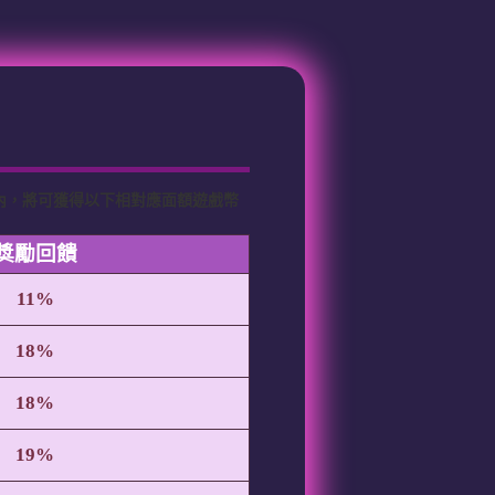
號內，將可獲得以下相對應面額遊戲幣
獎勵回饋
11%
18%
18%
19%