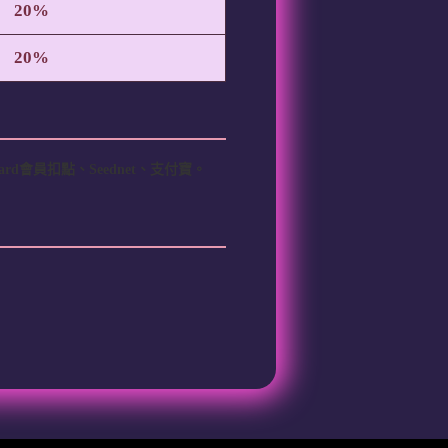
20%
20%
會員扣點、Seednet、支付寶。