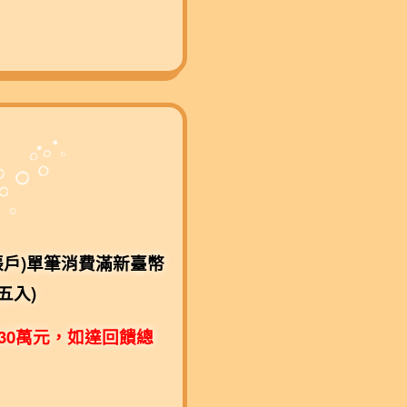
/帳戶)單筆消費滿新臺幣
五入)
30萬元，如達回饋總