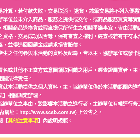
易計算，若付款失敗、交易取消、 退貨，該筆交易將不列入優惠
辦單位並未介入商品、服務之提供或交付、或商品服務買賣等實
，相關商品退換貨或瑕疵擔保所衍生之相關爭議事宜，皆由活動
之資格、交易成功與否等，保有審查之權利，經查核若有不符本
格，並得追回回饋金或請求損害賠償。
產生之任何參與本活動的資料及紀錄，皆以主、協辦單位或發卡
冒名或其他不正當方式意圖領取回饋之用戶，經查證屬實者，主
相關法律責任。
意就本活動提供之個人資料，主、協辦單位僅於本活動範圍內進
法】相關規定辦理。
協辦單位之事由，致影響本活動之進行者，主辦單位有權逕行修
：http://www.scsb.com.tw) 上公告之。
閱【
其他注意事項
】內說明規範。