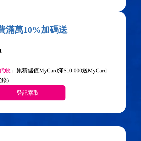
費滿萬10%加碼送
1
代收
」累積儲值MyCard滿$10,000送MyCard
錄)
登記索取