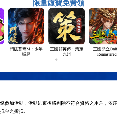
限量虛寶免費領
鬥破蒼穹M：少年
三國群英傳：策定
三國鼎立Onli
崛起
九州
Remastered
頁成功登錄參加活動，活動結束後將剔除不符合資格之用戶，
成折抵金之折抵。