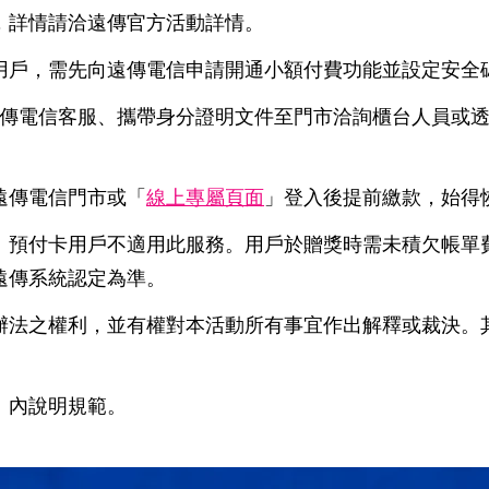
，詳情請洽遠傳官方活動詳情。
用戶，需先向遠傳電信申請開通小額付費功能並設定安全
遠傳電信客服、攜帶身分證明文件至門市洽詢櫃台人員或
遠傳電信門市或「
線上專屬頁面
」登入後提前繳款，始得
、預付卡用戶不適用此服務。用戶於贈獎時需未積欠帳單
遠傳系統認定為準。
辦法之權利，並有權對本活動所有事宜作出解釋或裁決。
】內說明規範。