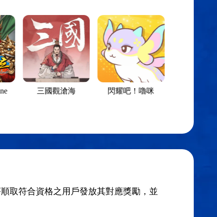
ne
三國觀滄海
閃耀吧！嚕咪
依序順取符合資格之用戶發放其對應獎勵，並