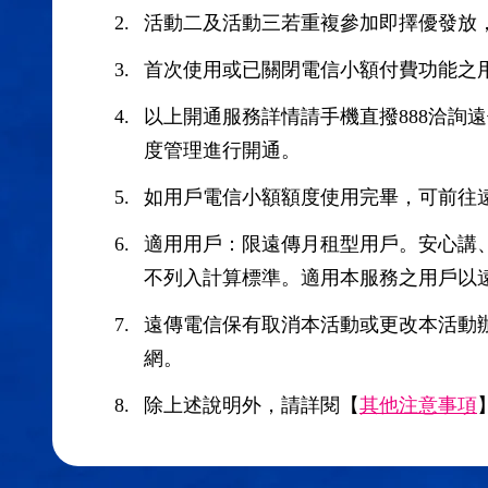
活動二及活動三若重複參加即擇優發放
首次使用或已關閉電信小額付費功能之
以上開通服務詳情請手機直撥888洽詢
度管理進行開通。
如用戶電信小額額度使用完畢，可前往
適用用戶：限遠傳月租型用戶。安心講
不列入計算標準。適用本服務之用戶以
遠傳電信保有取消本活動或更改本活動
網。
除上述說明外，請詳閱【
其他注意事項