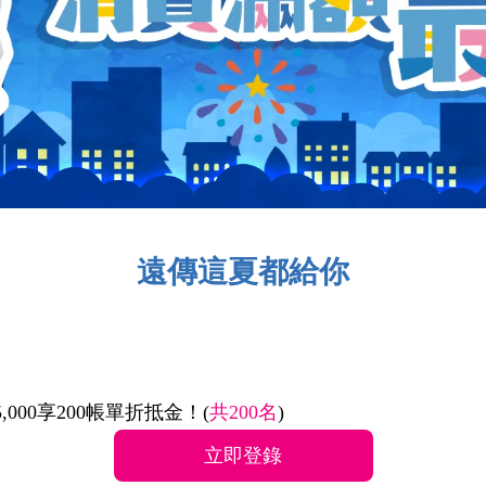
遠傳這夏都給你
,000享200帳單折抵金！(
共200名
)
立即登錄